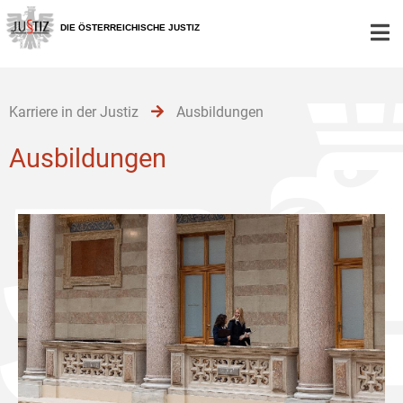
Zur
Zum
Zum
Hauptnavigation
Inhalt
Untermenü
DIE ÖSTERREICHISCHE JUSTIZ
[1]
[2]
[3]
Karriere in der Justiz
Ausbildungen
Ausbildungen