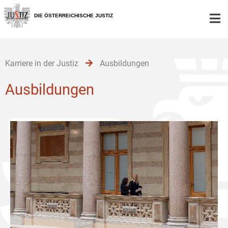
Zur
Zum
Zum
Hauptnavigation
Inhalt
Untermenü
DIE ÖSTERREICHISCHE JUSTIZ
[1]
[2]
[3]
Karriere in der Justiz
Ausbildungen
Ausbildungen