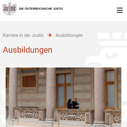
Zur
Zum
Zum
Hauptnavigation
Inhalt
Untermenü
DIE ÖSTERREICHISCHE JUSTIZ
[1]
[2]
[3]
Karriere in der Justiz
Ausbildungen
Ausbildungen