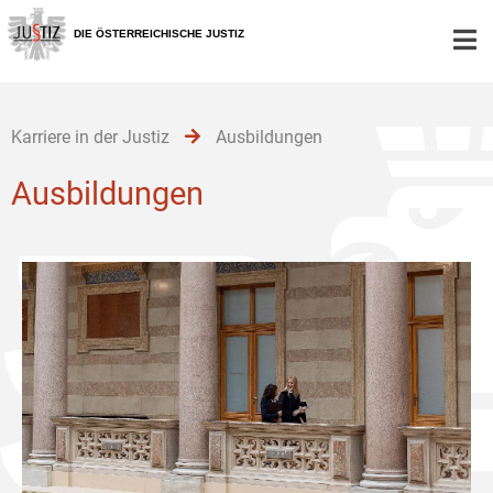
Zur
Zum
Zum
Hauptnavigation
Inhalt
Untermenü
DIE ÖSTERREICHISCHE JUSTIZ
[1]
[2]
[3]
Karriere in der Justiz
Ausbildungen
Ausbildungen