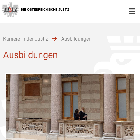
Zur
Zum
Zum
Hauptnavigation
Inhalt
Untermenü
DIE ÖSTERREICHISCHE JUSTIZ
[1]
[2]
[3]
Karriere in der Justiz
Ausbildungen
Ausbildungen