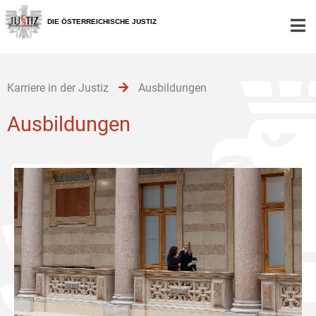
Zur
Zum
Zum
Hauptnavigation
Inhalt
Untermenü
DIE ÖSTERREICHISCHE JUSTIZ
[1]
[2]
[3]
Karriere in der Justiz
Ausbildungen
Ausbildungen