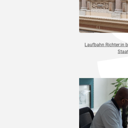
Laufbahn Richter:in 
Staa