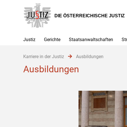
Zur
Zum
Zum
Hauptnavigation
Inhalt
Untermenü
[1]
[2]
[3]
DIE ÖSTERREICHISCHE JUSTIZ
Justiz
Gerichte
Staatsanwaltschaften
St
Karriere in der Justiz
Ausbildungen
Ausbildungen