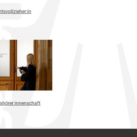
tsvollzieher:in
shörer:innenschaft