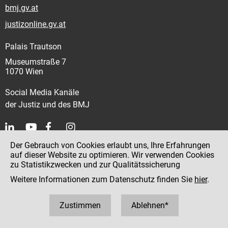
bmj.gv.at
justizonline.gv.at
Palais Trautson
Museumstraße 7
1070 Wien
Social Media Kanäle
der Justiz und des BMJ
Der Gebrauch von Cookies erlaubt uns, Ihre Erfahrungen
Kontakt
auf dieser Website zu optimieren. Wir verwenden Cookies
zu Statistikzwecken und zur Qualitätssicherung
Impressum
Weitere Informationen zum Datenschutz finden Sie
hier
.
Datenschutz
Barrierefreiheit
Zustimmen
Ablehnen*
Hinweisgeber:innenplattform (für Mitarbeiter:innen)