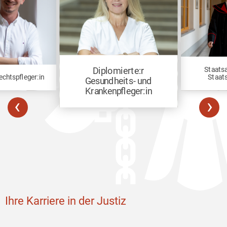
Staatsa
Diplomierte:r
chtspfleger:in
Staat
Gesundheits- und
Krankenpfleger:in
‹
›
Ihre Karriere in der Justiz