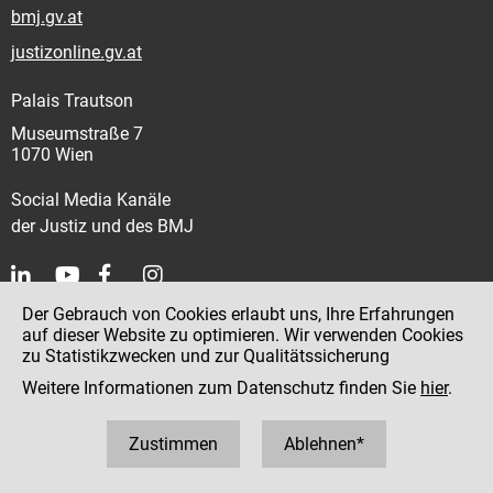
bmj.gv.at
justizonline.gv.at
Palais Trautson
Museumstraße 7
1070 Wien
Social Media Kanäle
der Justiz und des BMJ
Der Gebrauch von Cookies erlaubt uns, Ihre Erfahrungen
Kontakt
auf dieser Website zu optimieren. Wir verwenden Cookies
zu Statistikzwecken und zur Qualitätssicherung
Impressum
Weitere Informationen zum Datenschutz finden Sie
hier
.
Datenschutz
Barrierefreiheit
Zustimmen
Ablehnen*
Hinweisgeber:innenplattform (für Mitarbeiter:innen)