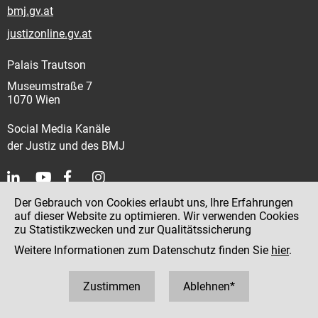
bmj.gv.at
justizonline.gv.at
Palais Trautson
Museumstraße 7
1070 Wien
Social Media Kanäle
der Justiz und des BMJ
Der Gebrauch von Cookies erlaubt uns, Ihre Erfahrungen
Kontakt
auf dieser Website zu optimieren. Wir verwenden Cookies
zu Statistikzwecken und zur Qualitätssicherung
Impressum
Weitere Informationen zum Datenschutz finden Sie
hier
.
Datenschutz
Barrierefreiheit
Zustimmen
Ablehnen*
Hinweisgeber:innenplattform (für Mitarbeiter:innen)