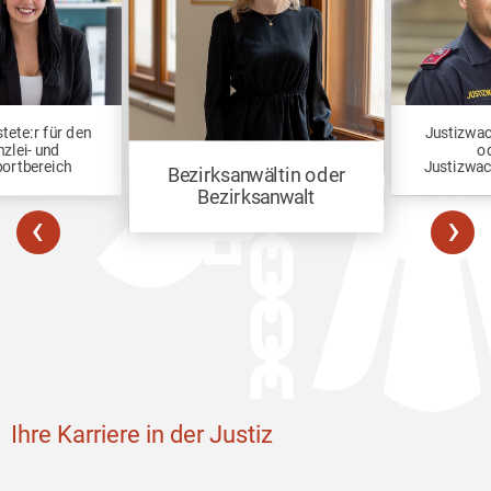
tete:r für den
Justizwa
zlei- und
o
ortbereich
Justizwa
Bezirksanwältin oder
Bezirksanwalt
‹
›
Ihre Karriere in der Justiz