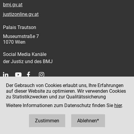
bmj.gv.at
justizonline.gv.at
Palais Trautson
Museumstraße 7
1070 Wien
Social Media Kanäle
der Justiz und des BMJ
Der Gebrauch von Cookies erlaubt uns, Ihre Erfahrungen
Kontakt
auf dieser Website zu optimieren. Wir verwenden Cookies
zu Statistikzwecken und zur Qualitätssicherung
Impressum
Weitere Informationen zum Datenschutz finden Sie
hier
.
Datenschutz
Barrierefreiheit
Zustimmen
Ablehnen*
Hinweisgeber:innenplattform (für Mitarbeiter:innen)