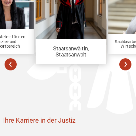
tete:r für den
zlei- und
Sachbearbei
ortbereich
Wirtscha
Staatsanwältin,
Staatsanwalt
‹
›
Ihre Karriere in der Justiz