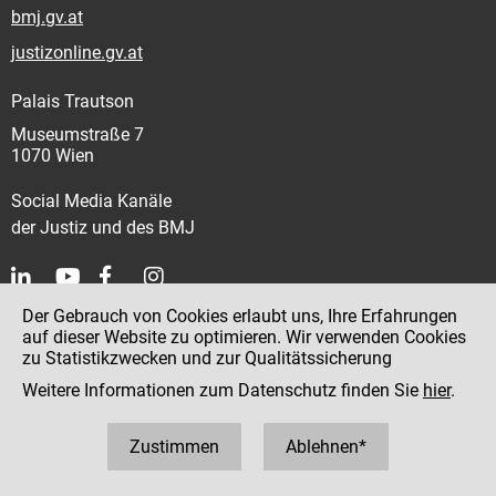
bmj.gv.at
justizonline.gv.at
Palais Trautson
Museumstraße 7
1070 Wien
Social Media Kanäle
der Justiz und des BMJ
Der Gebrauch von Cookies erlaubt uns, Ihre Erfahrungen
Kontakt
auf dieser Website zu optimieren. Wir verwenden Cookies
zu Statistikzwecken und zur Qualitätssicherung
Impressum
Weitere Informationen zum Datenschutz finden Sie
hier
.
Datenschutz
Barrierefreiheit
Zustimmen
Ablehnen*
Hinweisgeber:innenplattform (für Mitarbeiter:innen)