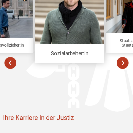
Staatsa
svollzieher:in
Staat
Sozialarbeiter:in
‹
›
Ihre Karriere in der Justiz