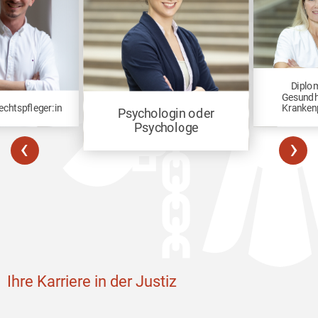
Diplom
Gesundh
chtspfleger:in
Krankenp
Psychologin oder
Psychologe
‹
›
Ihre Karriere in der Justiz