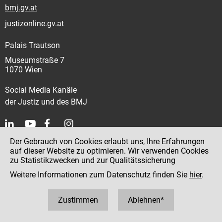
bmj.gv.at
justizonline.gv.at
Palais Trautson
Museumstraße 7
1070 Wien
Social Media Kanäle
der Justiz und des BMJ
Der Gebrauch von Cookies erlaubt uns, Ihre Erfahrungen
Kontakt
auf dieser Website zu optimieren. Wir verwenden Cookies
zu Statistikzwecken und zur Qualitätssicherung
Impressum
Weitere Informationen zum Datenschutz finden Sie
hier
.
Datenschutz
Barrierefreiheit
Zustimmen
Ablehnen*
Hinweisgeber:innenplattform (für Mitarbeiter:innen)