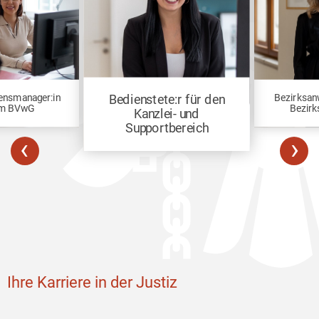
ensmanager:in
Bezirksan
Bedienstete:r für den
m BVwG
Bezirk
Kanzlei- und
Supportbereich
‹
›
Ihre Karriere in der Justiz