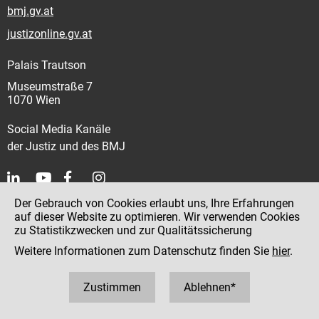
bmj.gv.at
justizonline.gv.at
Palais Trautson
Museumstraße 7
1070 Wien
Social Media Kanäle
der Justiz und des BMJ
Der Gebrauch von Cookies erlaubt uns, Ihre Erfahrungen
Kontakt
auf dieser Website zu optimieren. Wir verwenden Cookies
zu Statistikzwecken und zur Qualitätssicherung
Impressum
Weitere Informationen zum Datenschutz finden Sie
hier
.
Datenschutz
Barrierefreiheit
Zustimmen
Ablehnen*
Hinweisgeber:innenplattform (für Mitarbeiter:innen)