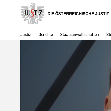
Zur
Zum
Hauptnavigation
Inhalt
[1]
[2]
DIE ÖSTERREICHISCHE JUSTIZ
Justiz
Gerichte
Staatsanwaltschaften
St