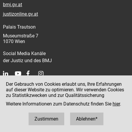
bmj.gv.at
justizonline.gv.at
Palais Trautson
Museumstraße 7
1070 Wien
Social Media Kanäle
der Justiz und des BMJ
Der Gebrauch von Cookies erlaubt uns, Ihre Erfahrungen
Kontakt
auf dieser Website zu optimieren. Wir verwenden Cookies
zu Statistikzwecken und zur Qualitätssicherung
Impressum
Weitere Informationen zum Datenschutz finden Sie
hier
.
Datenschutz
Barrierefreiheit
Zustimmen
Ablehnen*
Hinweisgeber:innenplattform (für Mitarbeiter:innen)