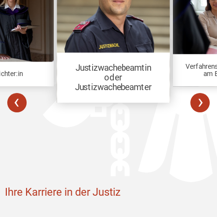
Verfahren
Justizwachebeamtin
ichter:in
am 
oder
Justizwachebeamter
‹
›
Ihre Karriere in der Justiz