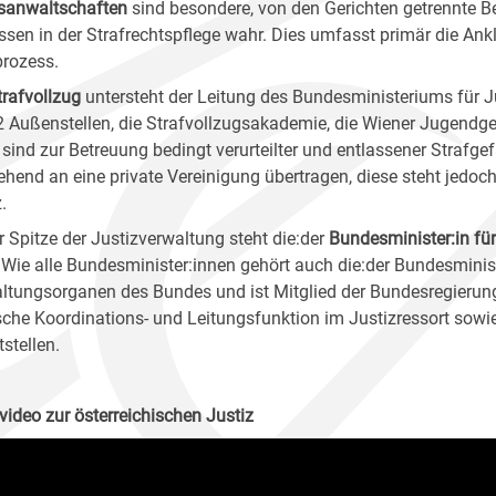
sanwaltschaften
sind besondere, von den Gerichten getrennte B
essen in der Strafrechtspflege wahr. Dies umfasst primär die A
prozess.
trafvollzug
untersteht der Leitung des Bundesministeriums für Ju
2 Außenstellen, die Strafvollzugsakademie, die Wiener Jugendge
 sind zur Betreuung bedingt verurteilter und entlassener Strafg
ehend an eine private Vereinigung übertragen, diese steht jedoc
.
r Spitze der Justizverwaltung steht die:der
Bundesminister:in für
t. Wie alle Bundesminister:innen gehört auch die:der Bundesminist
ltungsorganen des Bundes und ist Mitglied der Bundesregierung.
ische Koordinations- und Leitungsfunktion im Justizressort sowi
stellen.
rvideo zur österreichischen Justiz