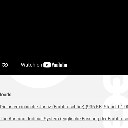
loads
Die österreichische Justiz (Farbbroschüre) (936 KB, Stand: 01.
The Austrian Judicial System (englische Fassung der Farbbrosc