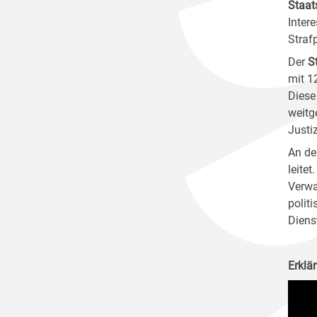
Staat
Inter
Straf
Der
S
mit 1
Diese
weitg
Justiz
An de
leite
Verwa
polit
Dienst
Erklä