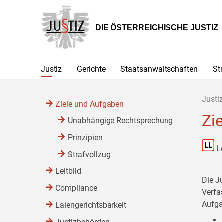
Zur
Zum
Zum
Hauptnavigation
Inhalt
Untermenü
[1]
[2]
[3]
DIE ÖSTERREICHISCHE JUSTIZ
Justiz
Gerichte
Staatsanwaltschaften
St
Justi
Ziele und Aufgaben
Zi
Unabhängige Rechtsprechung
Prinzipien
L
Strafvollzug
Leitbild
Die J
Compliance
Verfa
Aufga
Laiengerichtsbarkeit
Justizbehörden