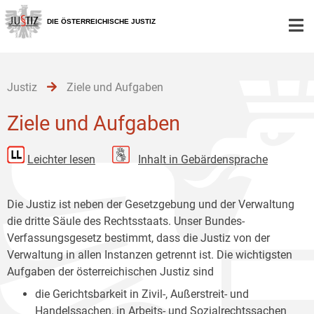
Zur
Zum
Zum
Hauptnavigation
Inhalt
Untermenü
DIE ÖSTERREICHISCHE JUSTIZ
[1]
[2]
[3]
Justiz
Ziele und Aufgaben
Ziele und Aufgaben
Leichter lesen
Inhalt in Gebärdensprache
Die Justiz ist neben der Gesetzgebung und der Verwaltung
die dritte Säule des Rechtsstaats. Unser Bundes-
Verfassungsgesetz bestimmt, dass die Justiz von der
Verwaltung in allen Instanzen getrennt ist. Die wichtigsten
Aufgaben der österreichischen Justiz sind
die Gerichtsbarkeit in Zivil-, Außerstreit- und
Handelssachen, in Arbeits- und Sozialrechtssachen