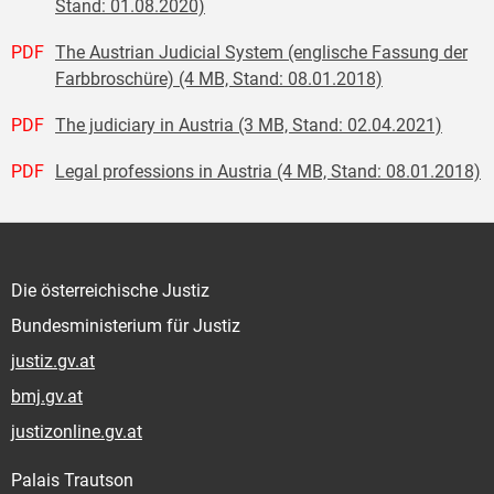
Stand: 01.08.2020)
PDF
The Austrian Judicial System (englische Fassung der
Farbbroschüre) (4 MB, Stand: 08.01.2018)
PDF
The judiciary in Austria (3 MB, Stand: 02.04.2021)
PDF
Legal professions in Austria (4 MB, Stand: 08.01.2018)
Die österreichische Justiz
Bundesministerium für Justiz
justiz.gv.at
bmj.gv.at
justizonline.gv.at
Palais Trautson