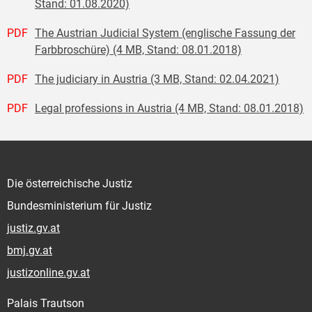
Stand: 01.08.2020)
PDF
The Austrian Judicial System (englische Fassung der
Farbbroschüre) (4 MB, Stand: 08.01.2018)
PDF
The judiciary in Austria (3 MB, Stand: 02.04.2021)
PDF
Legal professions in Austria (4 MB, Stand: 08.01.2018)
Die österreichische Justiz
Bundesministerium für Justiz
justiz.gv.at
bmj.gv.at
justizonline.gv.at
Palais Trautson