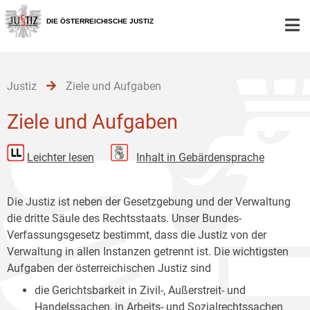
Zur
Zum
Zum
Hauptnavigation
Inhalt
Untermenü
DIE ÖSTERREICHISCHE JUSTIZ
[1]
[2]
[3]
Justiz
Ziele und Aufgaben
Ziele und Aufgaben
Leichter lesen
Inhalt in Gebärdensprache
Die Justiz ist neben der Gesetzgebung und der Verwaltung
die dritte Säule des Rechtsstaats. Unser Bundes-
Verfassungsgesetz bestimmt, dass die Justiz von der
Verwaltung in allen Instanzen getrennt ist. Die wichtigsten
Aufgaben der österreichischen Justiz sind
die Gerichtsbarkeit in Zivil-, Außerstreit- und
Handelssachen, in Arbeits- und Sozialrechtssachen