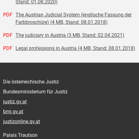
Stand: 01.08.2020)
PDF
The Austrian Judicial System (englische Fassung der
Farbbroschüre) (4 MB, Stand: 08.01.2018)
PDF
The judiciary in Austria (3 MB, Stand: 02.04.2021)
PDF
Legal professions in Austria (4 MB, Stand: 08.01.2018)
Die österreichische Justiz
Bundesministerium für Justiz
justiz.gv.at
bmj.gv.at
justizonline.gv.at
Palais Trautson