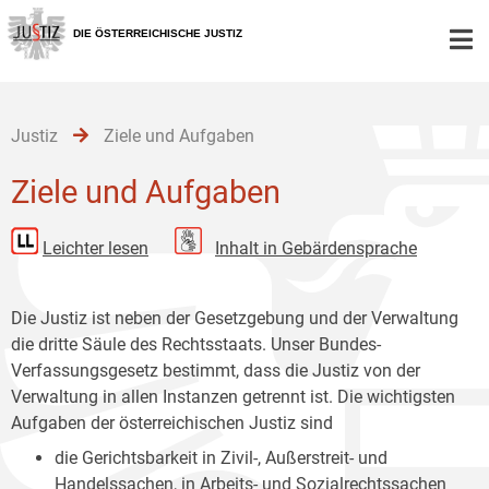
Zur
Zum
Zum
Hauptnavigation
Inhalt
Untermenü
DIE ÖSTERREICHISCHE JUSTIZ
[1]
[2]
[3]
Justiz
Ziele und Aufgaben
Ziele und Aufgaben
Leichter lesen
Inhalt in Gebärdensprache
Die Justiz ist neben der Gesetzgebung und der Verwaltung
die dritte Säule des Rechtsstaats. Unser Bundes-
Verfassungsgesetz bestimmt, dass die Justiz von der
Verwaltung in allen Instanzen getrennt ist. Die wichtigsten
Aufgaben der österreichischen Justiz sind
die Gerichtsbarkeit in Zivil-, Außerstreit- und
Handelssachen, in Arbeits- und Sozialrechtssachen