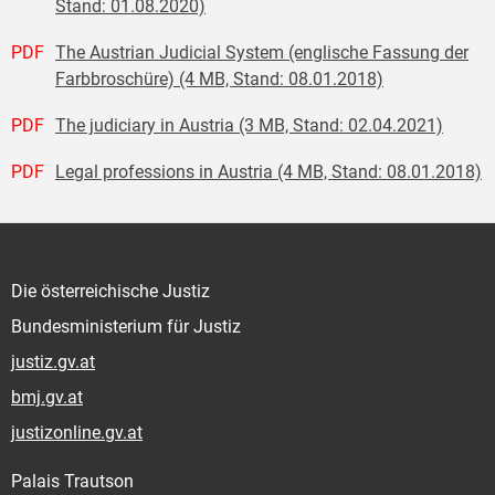
Stand: 01.08.2020)
PDF
The Austrian Judicial System (englische Fassung der
Farbbroschüre) (4 MB, Stand: 08.01.2018)
PDF
The judiciary in Austria (3 MB, Stand: 02.04.2021)
PDF
Legal professions in Austria (4 MB, Stand: 08.01.2018)
Die österreichische Justiz
Bundesministerium für Justiz
justiz.gv.at
bmj.gv.at
justizonline.gv.at
Palais Trautson