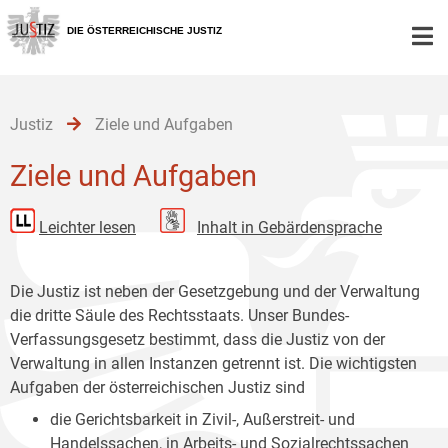
Zur
Zum
Zum
Hauptnavigation
Inhalt
Untermenü
DIE ÖSTERREICHISCHE JUSTIZ
[1]
[2]
[3]
Justiz
Ziele und Aufgaben
Ziele und Aufgaben
Leichter lesen
Inhalt in Gebärdensprache
Die Justiz ist neben der Gesetzgebung und der Verwaltung
die dritte Säule des Rechtsstaats. Unser Bundes-
Verfassungsgesetz bestimmt, dass die Justiz von der
Verwaltung in allen Instanzen getrennt ist. Die wichtigsten
Aufgaben der österreichischen Justiz sind
die Gerichtsbarkeit in Zivil-, Außerstreit- und
Handelssachen, in Arbeits- und Sozialrechtssachen