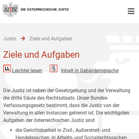
Zur
Zum
Zum
Hauptnavigation
Inhalt
Untermenü
DIE ÖSTERREICHISCHE JUSTIZ
[1]
[2]
[3]
Justiz
Ziele und Aufgaben
Ziele und Aufgaben
Leichter lesen
Inhalt in Gebärdensprache
Die Justiz ist neben der Gesetzgebung und der Verwaltung
die dritte Säule des Rechtsstaats. Unser Bundes-
Verfassungsgesetz bestimmt, dass die Justiz von der
Verwaltung in allen Instanzen getrennt ist. Die wichtigsten
Aufgaben der österreichischen Justiz sind
die Gerichtsbarkeit in Zivil-, Außerstreit- und
Handelssachen, in Arbeits- und Sozialrechtssachen