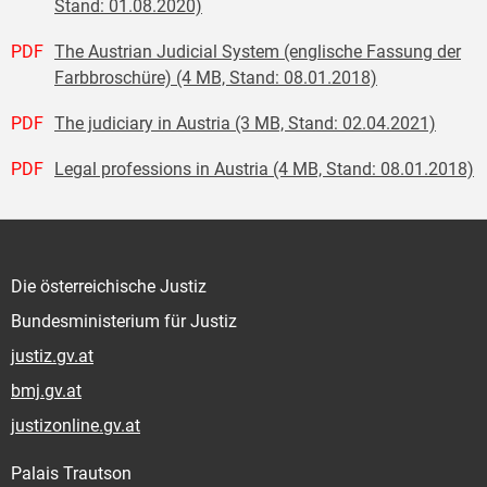
Stand: 01.08.2020)
PDF
The Austrian Judicial System (englische Fassung der
Farbbroschüre) (4 MB, Stand: 08.01.2018)
PDF
The judiciary in Austria (3 MB, Stand: 02.04.2021)
PDF
Legal professions in Austria (4 MB, Stand: 08.01.2018)
Die österreichische Justiz
Bundesministerium für Justiz
justiz.gv.at
bmj.gv.at
justizonline.gv.at
Palais Trautson