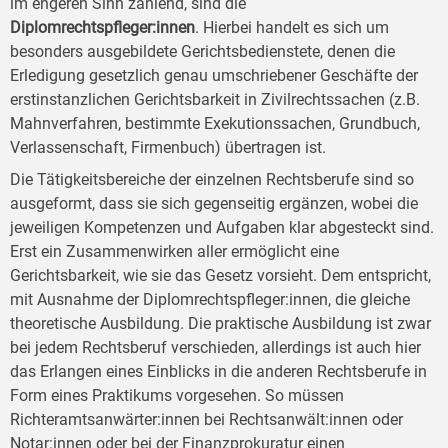
im engeren Sinn zählend, sind die
Diplomrechtspfleger:innen
. Hierbei handelt es sich um
besonders ausgebildete Gerichtsbedienstete, denen die
Erledigung gesetzlich genau umschriebener Geschäfte der
erstinstanzlichen Gerichtsbarkeit in Zivilrechtssachen (z.B.
Mahnverfahren, bestimmte Exekutionssachen, Grundbuch,
Verlassenschaft, Firmenbuch) übertragen ist.
Die Tätigkeitsbereiche der einzelnen Rechtsberufe sind so
ausgeformt, dass sie sich gegenseitig ergänzen, wobei die
jeweiligen Kompetenzen und Aufgaben klar abgesteckt sind.
Erst ein Zusammenwirken aller ermöglicht eine
Gerichtsbarkeit, wie sie das Gesetz vorsieht. Dem entspricht,
mit Ausnahme der Diplomrechtspfleger:innen, die gleiche
theoretische Ausbildung. Die praktische Ausbildung ist zwar
bei jedem Rechtsberuf verschieden, allerdings ist auch hier
das Erlangen eines Einblicks in die anderen Rechtsberufe in
Form eines Praktikums vorgesehen. So müssen
Richteramtsanwärter:innen bei Rechtsanwält:innen oder
Notar:innen oder bei der Finanzprokuratur einen