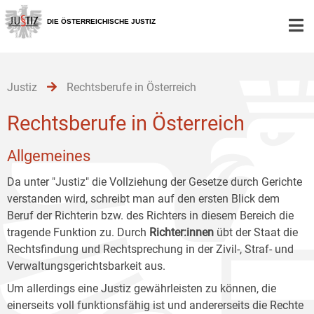
Zur
Zum
Zum
Hauptnavigation
Inhalt
Untermenü
DIE ÖSTERREICHISCHE JUSTIZ
[1]
[2]
[3]
Justiz
Rechtsberufe in Österreich
Rechtsberufe in Österreich
Allgemeines
Da unter "Justiz" die Vollziehung der Gesetze durch Gerichte
verstanden wird, schreibt man auf den ersten Blick dem
Beruf der Richterin bzw. des Richters in diesem Bereich die
tragende Funktion zu. Durch
Richter:innen
übt der Staat die
Rechtsfindung und Rechtsprechung in der Zivil-, Straf- und
Verwaltungsgerichtsbarkeit aus.
Um allerdings eine Justiz gewährleisten zu können, die
einerseits voll funktionsfähig ist und andererseits die Rechte