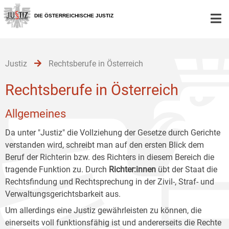
Zur
Zum
Zum
Hauptnavigation
Inhalt
Untermenü
DIE ÖSTERREICHISCHE JUSTIZ
[1]
[2]
[3]
Justiz
Rechtsberufe in Österreich
Rechtsberufe in Österreich
Allgemeines
Da unter "Justiz" die Vollziehung der Gesetze durch Gerichte
verstanden wird, schreibt man auf den ersten Blick dem
Beruf der Richterin bzw. des Richters in diesem Bereich die
tragende Funktion zu. Durch
Richter:innen
übt der Staat die
Rechtsfindung und Rechtsprechung in der Zivil-, Straf- und
Verwaltungsgerichtsbarkeit aus.
Um allerdings eine Justiz gewährleisten zu können, die
einerseits voll funktionsfähig ist und andererseits die Rechte