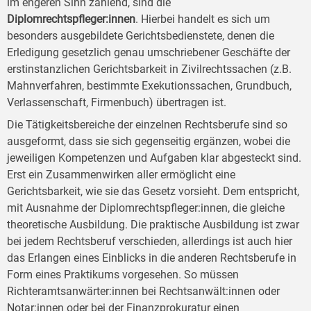
im engeren Sinn zählend, sind die
Diplomrechtspfleger:innen
. Hierbei handelt es sich um
besonders ausgebildete Gerichtsbedienstete, denen die
Erledigung gesetzlich genau umschriebener Geschäfte der
erstinstanzlichen Gerichtsbarkeit in Zivilrechtssachen (z.B.
Mahnverfahren, bestimmte Exekutionssachen, Grundbuch,
Verlassenschaft, Firmenbuch) übertragen ist.
Die Tätigkeitsbereiche der einzelnen Rechtsberufe sind so
ausgeformt, dass sie sich gegenseitig ergänzen, wobei die
jeweiligen Kompetenzen und Aufgaben klar abgesteckt sind.
Erst ein Zusammenwirken aller ermöglicht eine
Gerichtsbarkeit, wie sie das Gesetz vorsieht. Dem entspricht,
mit Ausnahme der Diplomrechtspfleger:innen, die gleiche
theoretische Ausbildung. Die praktische Ausbildung ist zwar
bei jedem Rechtsberuf verschieden, allerdings ist auch hier
das Erlangen eines Einblicks in die anderen Rechtsberufe in
Form eines Praktikums vorgesehen. So müssen
Richteramtsanwärter:innen bei Rechtsanwält:innen oder
Notar:innen oder bei der Finanzprokuratur einen