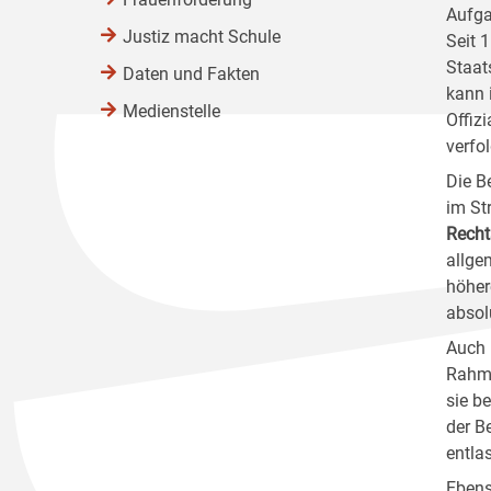
Aufga
Justiz macht Schule
Seit 
Staat
Daten und Fakten
kann 
Medienstelle
Offiz
verfo
Die B
im St
Recht
allge
höher
absol
Auch 
Rahme
sie b
der B
entla
Ebens