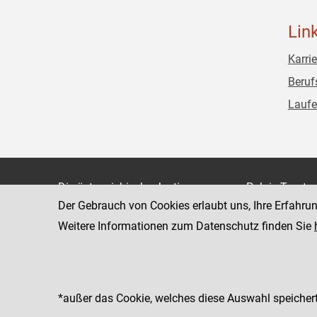
Lin
Karrie
Beruf
Laufe
Die österreichische Justiz
Palais Trauts
Der Gebrauch von Cookies erlaubt uns, Ihre Erfahru
Museumstraß
Bundesministerium für Justiz
1070 Wien
Weitere Informationen zum Datenschutz finden Sie
justiz.gv.at
bmj.gv.at
justizonline.gv.at
*außer das Cookie, welches diese Auswahl speichert