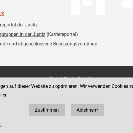
ks
reportal der Justiz
sgruppen in der Justiz
(Karriereportal)
nde und abgeschlossene Besetzungsvorgänge
on
Social Media Kanäle
der Justiz und des BMJ
ngen auf dieser Website zu optimieren. Wir verwenden Cookies z
e 7
hier
.
Zustimmen
Ablehnen*
.