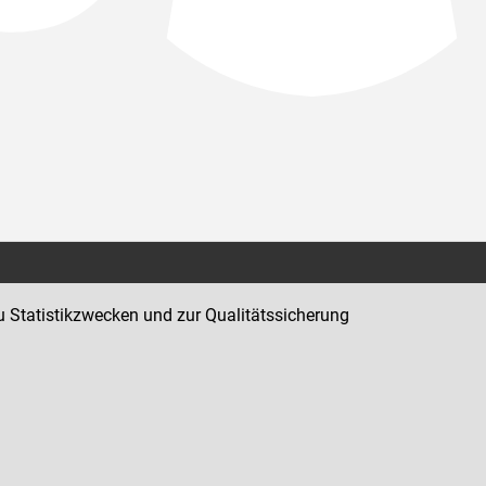
Kontakt
u Statistikzwecken und zur Qualitätssicherung
Impressum
Datenschutz
Barrierefreiheit
Hinweisgeber:innenplattform (für Mitarbeiter:innen)