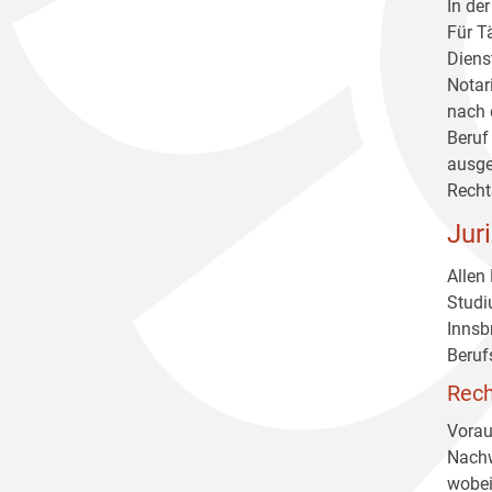
In de
Für T
Diens
Notar
nach 
Beruf
ausge
Recht
Jur
Allen
Studi
Innsb
Beruf
Rech
Vorau
Nachw
wobei