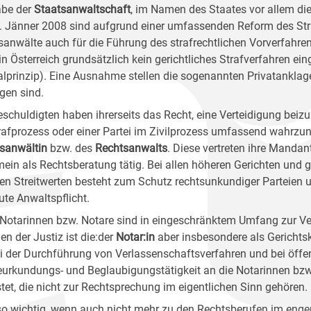
be der
Staatsanwaltschaft
, im Namen des Staates vor allem die
1. Jänner 2008 sind aufgrund einer umfassenden Reform des Str
sanwälte auch für die Führung des strafrechtlichen Vorverfahre
in Österreich grundsätzlich kein gerichtliches Strafverfahren ein
ialprinzip). Eine Ausnahme stellen die sogenannten Privatanklaged
lgen sind.
eschuldigten haben ihrerseits das Recht, eine Verteidigung beizu
rafprozess oder einer Partei im Zivilprozess umfassend wahrzun
sanwältin
bzw. des
Rechtsanwalts
. Diese vertreten ihre Manda
mein als Rechtsberatung tätig. Bei allen höheren Gerichten und 
en Streitwerten besteht zum Schutz rechtsunkundiger Parteien
ute Anwaltspflicht.
Notarinnen bzw. Notare sind in eingeschränktem Umfang zur Ver
n der Justiz ist die:der
Notar:in
aber insbesondere als Gerichts
ei der Durchführung von Verlassenschaftsverfahren und bei öffe
eurkundungs- und Beglaubigungstätigkeit an die Notarinnen bzw
stet, die nicht zur Rechtsprechung im eigentlichen Sinn gehören.
o wichtig, wenn auch nicht mehr zu den Rechtsberufen im enger