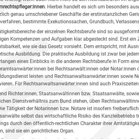
mrechtspfleger:innen
. Hierbei handelt es sich um besonders aus
zlich genau umschriebener Geschäfte der erstinstanzlichen Gerich
erfahren, bestimmte Exekutionssachen, Grundbuch, Verlassensc
ätigkeitsbereiche der einzelnen Rechtsberufe sind so ausgeformt
ligen Kompetenzen und Aufgaben klar abgesteckt sind. Erst ein
htsbarkeit, wie sie das Gesetz vorsieht. Dem entspricht, mit Aus
etische Ausbildung. Die praktische Ausbildung ist zwar bei jedem
rlangen eines Einblicks in die anderen Rechtsberufe in Form e
eramtsanwärter:innen bei Rechtsanwält:innen oder Notar:innen o
ldungsdienst leisten und Rechtsanwaltsanwärter:innen sowie No
vieren. Für Rechtsanwaltsanwärter:innen sind auch Praxiszeite
nd Richter:innen, Staatsanwältinnen bzw. Staatsanwälte, sowie 
lichen Dienstverhältnis zum Bund stehen, üben Rechtsanwältinnen
Die Tätigkeit der Notarinnen bzw. Notare ist insofern freiberuflic
sanwälte selbst das wirtschaftliche Risiko des Kanzleibetriebs t
dings durch den öffentlich-rechtlichen Charakter ihrer Amtstätigk
n, sind sie ein gerichtliches Organ.