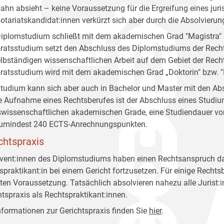
ahn absieht – keine Voraussetzung für die Ergreifung eines jur
otariatskandidat:innen verkürzt sich aber durch die Absolvieru
iplomstudium schließt mit dem akademischen Grad "Magistra" 
ratsstudium setzt den Abschluss des Diplomstudiums der Recht
elbständigen wissenschaftlichen Arbeit auf dem Gebiet der Rec
ratsstudium wird mit dem akademischen Grad „Doktorin" bzw. "
tudium kann sich aber auch in Bachelor und Master mit den Ab
ie Aufnahme eines Rechtsberufes ist der Abschluss eines Studi
swissenschaftlichen akademischen Grade, eine Studiendauer vo
umindest 240 ECTS-Anrechnungspunkten.
chtspraxis
vent:innen des Diplomstudiums haben einen Rechtsanspruch dara
spraktikant:in bei einem Gericht fortzusetzen. Für einige Recht
en Voraussetzung. Tatsächlich absolvieren nahezu alle Jurist:
htspraxis als Rechtspraktikant:innen.
Informationen zur Gerichtspraxis finden Sie
hier
.