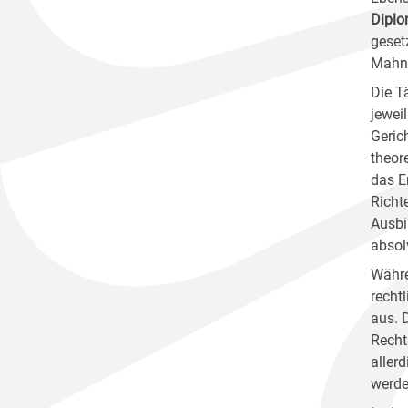
Diplo
geset
Mahnv
Die T
jewei
Geric
theor
das E
Richt
Ausbi
absol
Währe
recht
aus. 
Recht
aller
werde