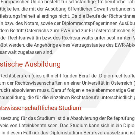
r Europäischen Union besteht für selbständige, freiberufliche Tät
ätigkeiten, die mit der Ausübung öffentlicher Gewalt verbunden s
tleistungsfreiheit allerdings nicht. Da die Berufe der Richter:in
in bzw. des Notars, sowie der Diplomrechtspfleger:innen Ausübun
dem Beitritt Österreichs zum EWR und zur EU österreichischen S
 der Rechtsanwältin bzw. des Rechtsanwalts unter bestimmten
übt werden, die Angehörige eines Vertragsstaates des EWR-Ab
sanwalt zugelassen sind.
istische Ausbildung
 Rechtsberufen (dies gilt nicht für den Beruf der Diplomrechtsp
um der Rechtswissenschaften an einer Universität in Österreich (
ruck) absolvieren muss. Darauf folgen eine siebenmonatige Ger
sausbildung, die für die einzelnen Rechtsberufe unterschiedlich ge
tswissenschaftliches Studium
ssetzung für das Studium ist die Absolvierung der Reifeprüfung
eis von Lateinkenntnissen. Das Studium kann sich in ein Diplo
 in diesem Fall nur das Diplomstudium Berufsvoraussetzung ist