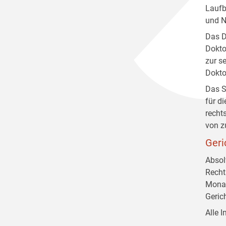
Laufb
und N
Das D
Dokto
zur s
Dokto
Das S
für d
recht
von z
Geri
Absol
Recht
Monat
Geric
Alle 