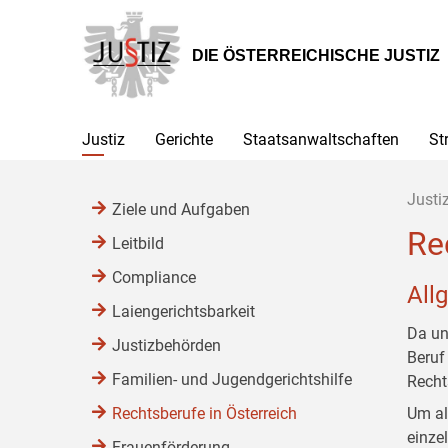
Zur
Zum
Zum
Hauptnavigation
Inhalt
Untermenü
[1]
[2]
[3]
DIE ÖSTERREICHISCHE JUSTIZ
Justiz
Gerichte
Staatsanwaltschaften
St
Justi
Ziele und Aufgaben
Re
Leitbild
Compliance
All
Laiengerichtsbarkeit
Da un
Justizbehörden
Beruf
Familien- und Jugendgerichtshilfe
Recht
Rechtsberufe in Österreich
Um al
einze
Frauenförderung