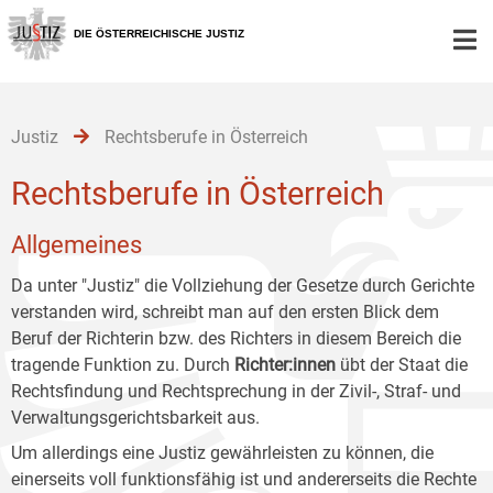
Zur
Zum
Zum
Hauptnavigation
Inhalt
Untermenü
DIE ÖSTERREICHISCHE JUSTIZ
[1]
[2]
[3]
Justiz
Rechtsberufe in Österreich
Rechtsberufe in Österreich
Allgemeines
Da unter "Justiz" die Vollziehung der Gesetze durch Gerichte
verstanden wird, schreibt man auf den ersten Blick dem
Beruf der Richterin bzw. des Richters in diesem Bereich die
tragende Funktion zu. Durch
Richter:innen
übt der Staat die
Rechtsfindung und Rechtsprechung in der Zivil-, Straf- und
Verwaltungsgerichtsbarkeit aus.
Um allerdings eine Justiz gewährleisten zu können, die
einerseits voll funktionsfähig ist und andererseits die Rechte