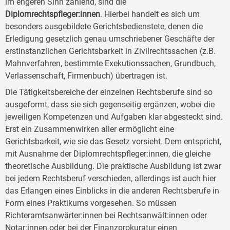
im engeren Sinn zählend, sind die
Diplomrechtspfleger:innen
. Hierbei handelt es sich um
besonders ausgebildete Gerichtsbedienstete, denen die
Erledigung gesetzlich genau umschriebener Geschäfte der
erstinstanzlichen Gerichtsbarkeit in Zivilrechtssachen (z.B.
Mahnverfahren, bestimmte Exekutionssachen, Grundbuch,
Verlassenschaft, Firmenbuch) übertragen ist.
Die Tätigkeitsbereiche der einzelnen Rechtsberufe sind so
ausgeformt, dass sie sich gegenseitig ergänzen, wobei die
jeweiligen Kompetenzen und Aufgaben klar abgesteckt sind.
Erst ein Zusammenwirken aller ermöglicht eine
Gerichtsbarkeit, wie sie das Gesetz vorsieht. Dem entspricht,
mit Ausnahme der Diplomrechtspfleger:innen, die gleiche
theoretische Ausbildung. Die praktische Ausbildung ist zwar
bei jedem Rechtsberuf verschieden, allerdings ist auch hier
das Erlangen eines Einblicks in die anderen Rechtsberufe in
Form eines Praktikums vorgesehen. So müssen
Richteramtsanwärter:innen bei Rechtsanwält:innen oder
Notar:innen oder bei der Finanzprokuratur einen