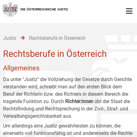
Zur
Zum
Zum
Hauptnavigation
Inhalt
Untermenü
DIE ÖSTERREICHISCHE JUSTIZ
[1]
[2]
[3]
Justiz
Rechtsberufe in Österreich
Rechtsberufe in Österreich
Allgemeines
Da unter "Justiz" die Vollziehung der Gesetze durch Gerichte
verstanden wird, schreibt man auf den ersten Blick dem
Beruf der Richterin bzw. des Richters in diesem Bereich die
tragende Funktion zu. Durch
Richter:innen
übt der Staat die
Rechtsfindung und Rechtsprechung in der Zivil-, Straf- und
Verwaltungsgerichtsbarkeit aus.
Um allerdings eine Justiz gewährleisten zu können, die
einerseits voll funktionsfähig ist und andererseits die Rechte