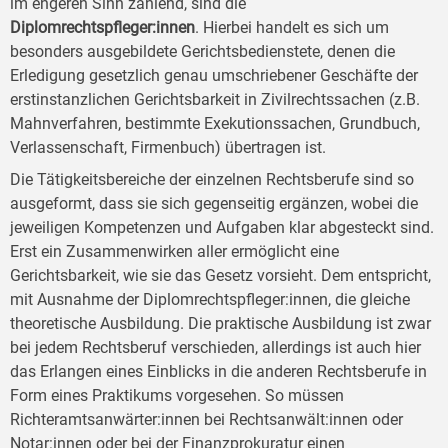
im engeren Sinn zählend, sind die
Diplomrechtspfleger:innen
. Hierbei handelt es sich um
besonders ausgebildete Gerichtsbedienstete, denen die
Erledigung gesetzlich genau umschriebener Geschäfte der
erstinstanzlichen Gerichtsbarkeit in Zivilrechtssachen (z.B.
Mahnverfahren, bestimmte Exekutionssachen, Grundbuch,
Verlassenschaft, Firmenbuch) übertragen ist.
Die Tätigkeitsbereiche der einzelnen Rechtsberufe sind so
ausgeformt, dass sie sich gegenseitig ergänzen, wobei die
jeweiligen Kompetenzen und Aufgaben klar abgesteckt sind.
Erst ein Zusammenwirken aller ermöglicht eine
Gerichtsbarkeit, wie sie das Gesetz vorsieht. Dem entspricht,
mit Ausnahme der Diplomrechtspfleger:innen, die gleiche
theoretische Ausbildung. Die praktische Ausbildung ist zwar
bei jedem Rechtsberuf verschieden, allerdings ist auch hier
das Erlangen eines Einblicks in die anderen Rechtsberufe in
Form eines Praktikums vorgesehen. So müssen
Richteramtsanwärter:innen bei Rechtsanwält:innen oder
Notar:innen oder bei der Finanzprokuratur einen