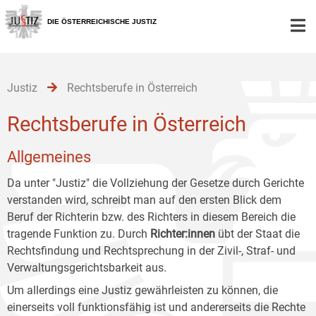
Zur
Zum
Zum
Hauptnavigation
Inhalt
Untermenü
DIE ÖSTERREICHISCHE JUSTIZ
[1]
[2]
[3]
Justiz
Rechtsberufe in Österreich
Rechtsberufe in Österreich
Allgemeines
Da unter "Justiz" die Vollziehung der Gesetze durch Gerichte
verstanden wird, schreibt man auf den ersten Blick dem
Beruf der Richterin bzw. des Richters in diesem Bereich die
tragende Funktion zu. Durch
Richter:innen
übt der Staat die
Rechtsfindung und Rechtsprechung in der Zivil-, Straf- und
Verwaltungsgerichtsbarkeit aus.
Um allerdings eine Justiz gewährleisten zu können, die
einerseits voll funktionsfähig ist und andererseits die Rechte