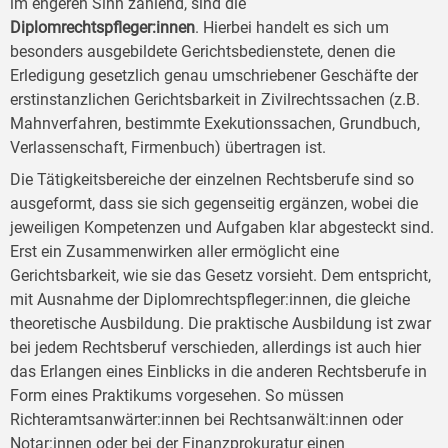
im engeren Sinn zählend, sind die
Diplomrechtspfleger:innen
. Hierbei handelt es sich um
besonders ausgebildete Gerichtsbedienstete, denen die
Erledigung gesetzlich genau umschriebener Geschäfte der
erstinstanzlichen Gerichtsbarkeit in Zivilrechtssachen (z.B.
Mahnverfahren, bestimmte Exekutionssachen, Grundbuch,
Verlassenschaft, Firmenbuch) übertragen ist.
Die Tätigkeitsbereiche der einzelnen Rechtsberufe sind so
ausgeformt, dass sie sich gegenseitig ergänzen, wobei die
jeweiligen Kompetenzen und Aufgaben klar abgesteckt sind.
Erst ein Zusammenwirken aller ermöglicht eine
Gerichtsbarkeit, wie sie das Gesetz vorsieht. Dem entspricht,
mit Ausnahme der Diplomrechtspfleger:innen, die gleiche
theoretische Ausbildung. Die praktische Ausbildung ist zwar
bei jedem Rechtsberuf verschieden, allerdings ist auch hier
das Erlangen eines Einblicks in die anderen Rechtsberufe in
Form eines Praktikums vorgesehen. So müssen
Richteramtsanwärter:innen bei Rechtsanwält:innen oder
Notar:innen oder bei der Finanzprokuratur einen