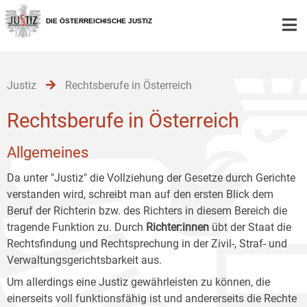
Zur
Zum
Zum
Hauptnavigation
Inhalt
Untermenü
DIE ÖSTERREICHISCHE JUSTIZ
[1]
[2]
[3]
Justiz
Rechtsberufe in Österreich
Rechtsberufe in Österreich
Allgemeines
Da unter "Justiz" die Vollziehung der Gesetze durch Gerichte
verstanden wird, schreibt man auf den ersten Blick dem
Beruf der Richterin bzw. des Richters in diesem Bereich die
tragende Funktion zu. Durch
Richter:innen
übt der Staat die
Rechtsfindung und Rechtsprechung in der Zivil-, Straf- und
Verwaltungsgerichtsbarkeit aus.
Um allerdings eine Justiz gewährleisten zu können, die
einerseits voll funktionsfähig ist und andererseits die Rechte