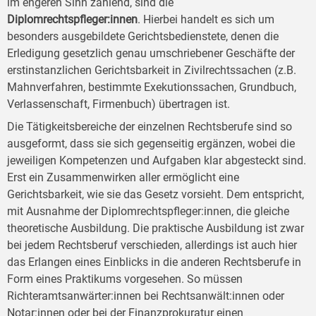
im engeren Sinn zählend, sind die
Diplomrechtspfleger:innen
. Hierbei handelt es sich um
besonders ausgebildete Gerichtsbedienstete, denen die
Erledigung gesetzlich genau umschriebener Geschäfte der
erstinstanzlichen Gerichtsbarkeit in Zivilrechtssachen (z.B.
Mahnverfahren, bestimmte Exekutionssachen, Grundbuch,
Verlassenschaft, Firmenbuch) übertragen ist.
Die Tätigkeitsbereiche der einzelnen Rechtsberufe sind so
ausgeformt, dass sie sich gegenseitig ergänzen, wobei die
jeweiligen Kompetenzen und Aufgaben klar abgesteckt sind.
Erst ein Zusammenwirken aller ermöglicht eine
Gerichtsbarkeit, wie sie das Gesetz vorsieht. Dem entspricht,
mit Ausnahme der Diplomrechtspfleger:innen, die gleiche
theoretische Ausbildung. Die praktische Ausbildung ist zwar
bei jedem Rechtsberuf verschieden, allerdings ist auch hier
das Erlangen eines Einblicks in die anderen Rechtsberufe in
Form eines Praktikums vorgesehen. So müssen
Richteramtsanwärter:innen bei Rechtsanwält:innen oder
Notar:innen oder bei der Finanzprokuratur einen