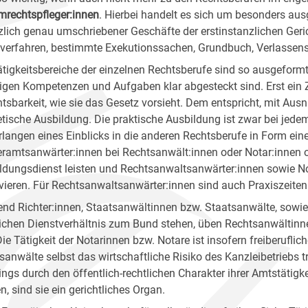
mrechtspfleger:innen
. Hierbei handelt es sich um besonders aus
zlich genau umschriebener Geschäfte der erstinstanzlichen Gerich
erfahren, bestimmte Exekutionssachen, Grundbuch, Verlassensc
ätigkeitsbereiche der einzelnen Rechtsberufe sind so ausgeformt
ligen Kompetenzen und Aufgaben klar abgesteckt sind. Erst ein
htsbarkeit, wie sie das Gesetz vorsieht. Dem entspricht, mit Aus
etische Ausbildung. Die praktische Ausbildung ist zwar bei jedem
rlangen eines Einblicks in die anderen Rechtsberufe in Form e
eramtsanwärter:innen bei Rechtsanwält:innen oder Notar:innen o
ldungsdienst leisten und Rechtsanwaltsanwärter:innen sowie No
vieren. Für Rechtsanwaltsanwärter:innen sind auch Praxiszeite
nd Richter:innen, Staatsanwältinnen bzw. Staatsanwälte, sowie 
lichen Dienstverhältnis zum Bund stehen, üben Rechtsanwältinnen
Die Tätigkeit der Notarinnen bzw. Notare ist insofern freiberuflic
sanwälte selbst das wirtschaftliche Risiko des Kanzleibetriebs t
dings durch den öffentlich-rechtlichen Charakter ihrer Amtstätigk
n, sind sie ein gerichtliches Organ.