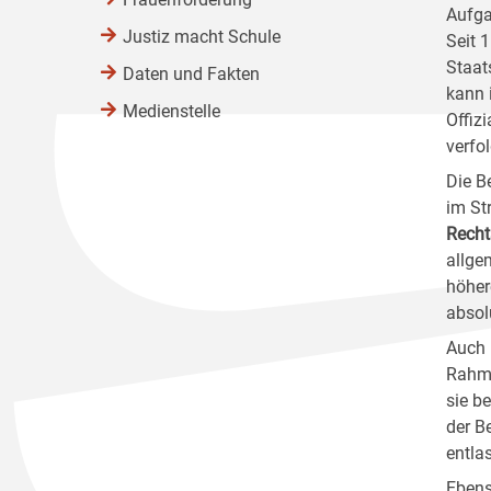
Aufga
Justiz macht Schule
Seit 
Staat
Daten und Fakten
kann 
Medienstelle
Offiz
verfo
Die B
im St
Recht
allge
höher
absol
Auch 
Rahme
sie b
der B
entla
Ebens