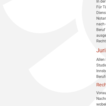
In de
Für T
Diens
Notar
nach 
Beruf
ausge
Recht
Jur
Allen
Studi
Innsb
Beruf
Rech
Vorau
Nachw
wobei