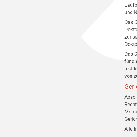
Laufb
und N
Das D
Dokto
zur s
Dokto
Das S
für d
recht
von z
Geri
Absol
Recht
Monat
Geric
Alle 