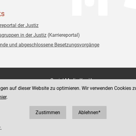
ks
reportal der Justiz
sgruppen in der Justiz
(Karriereportal)
nde und abgeschlossene Besetzungsvorgänge
on
Social Media Kanäle
der Justiz und des BMJ
ngen auf dieser Website zu optimieren. Wir verwenden Cookies z
e 7
hier
.
Zustimmen
Ablehnen*
.