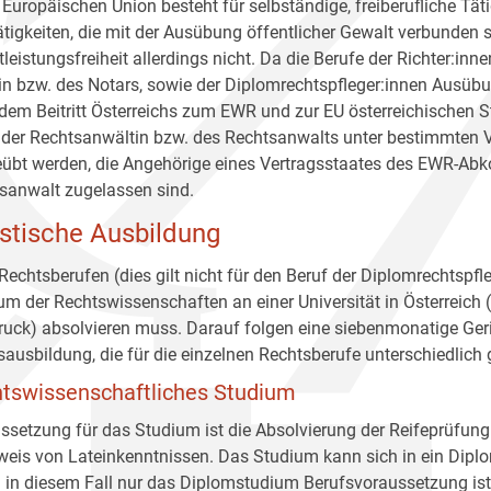
r Europäischen Union besteht für selbständige, freiberufliche Tät
ätigkeiten, die mit der Ausübung öffentlicher Gewalt verbunden s
tleistungsfreiheit allerdings nicht. Da die Berufe der Richter:in
in bzw. des Notars, sowie der Diplomrechtspfleger:innen Ausübun
dem Beitritt Österreichs zum EWR und zur EU österreichischen S
 der Rechtsanwältin bzw. des Rechtsanwalts unter bestimmten
übt werden, die Angehörige eines Vertragsstaates des EWR-Ab
sanwalt zugelassen sind.
istische Ausbildung
 Rechtsberufen (dies gilt nicht für den Beruf der Diplomrechtsp
um der Rechtswissenschaften an einer Universität in Österreich (
ruck) absolvieren muss. Darauf folgen eine siebenmonatige Ger
sausbildung, die für die einzelnen Rechtsberufe unterschiedlich ge
tswissenschaftliches Studium
ssetzung für das Studium ist die Absolvierung der Reifeprüfung
eis von Lateinkenntnissen. Das Studium kann sich in ein Diplo
 in diesem Fall nur das Diplomstudium Berufsvoraussetzung ist