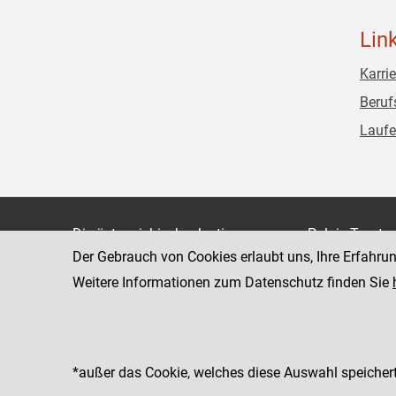
Lin
Karrie
Beruf
Laufe
Die österreichische Justiz
Palais Trauts
Der Gebrauch von Cookies erlaubt uns, Ihre Erfahru
Museumstraß
Bundesministerium für Justiz
1070 Wien
Weitere Informationen zum Datenschutz finden Sie
justiz.gv.at
bmj.gv.at
justizonline.gv.at
*außer das Cookie, welches diese Auswahl speichert