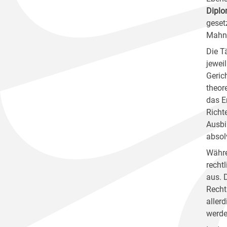
Diplo
geset
Mahnv
Die T
jewei
Geric
theor
das E
Richt
Ausbi
absol
Währe
recht
aus. 
Recht
aller
werde