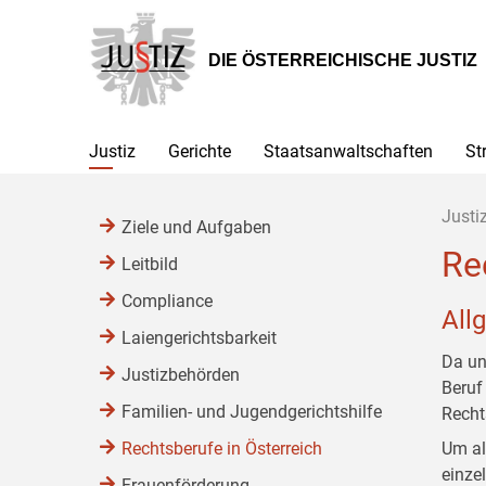
Zur
Zum
Zum
Hauptnavigation
Inhalt
Untermenü
[1]
[2]
[3]
DIE ÖSTERREICHISCHE JUSTIZ
Justiz
Gerichte
Staatsanwaltschaften
St
Justi
Ziele und Aufgaben
Re
Leitbild
Compliance
All
Laiengerichtsbarkeit
Da un
Justizbehörden
Beruf
Familien- und Jugendgerichtshilfe
Recht
Rechtsberufe in Österreich
Um al
einze
Frauenförderung