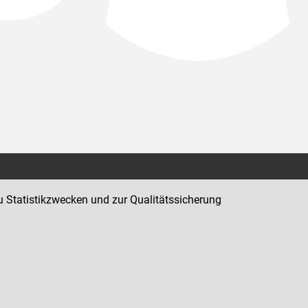
Kontakt
u Statistikzwecken und zur Qualitätssicherung
Impressum
Datenschutz
Barrierefreiheit
Hinweisgeber:innenplattform (für Mitarbeiter:innen)