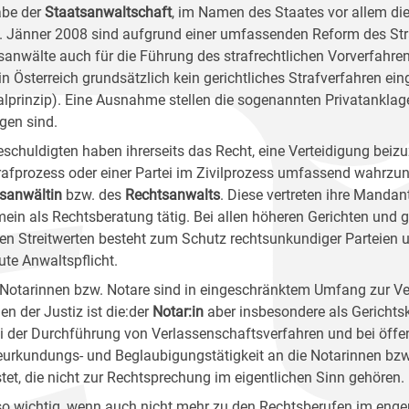
be der
Staatsanwaltschaft
, im Namen des Staates vor allem die
1. Jänner 2008 sind aufgrund einer umfassenden Reform des Str
sanwälte auch für die Führung des strafrechtlichen Vorverfahre
in Österreich grundsätzlich kein gerichtliches Strafverfahren ein
ialprinzip). Eine Ausnahme stellen die sogenannten Privatanklaged
lgen sind.
eschuldigten haben ihrerseits das Recht, eine Verteidigung beizu
rafprozess oder einer Partei im Zivilprozess umfassend wahrzun
sanwältin
bzw. des
Rechtsanwalts
. Diese vertreten ihre Manda
mein als Rechtsberatung tätig. Bei allen höheren Gerichten und 
en Streitwerten besteht zum Schutz rechtsunkundiger Parteien
ute Anwaltspflicht.
Notarinnen bzw. Notare sind in eingeschränktem Umfang zur Ver
n der Justiz ist die:der
Notar:in
aber insbesondere als Gerichts
ei der Durchführung von Verlassenschaftsverfahren und bei öffe
eurkundungs- und Beglaubigungstätigkeit an die Notarinnen bzw
stet, die nicht zur Rechtsprechung im eigentlichen Sinn gehören.
o wichtig, wenn auch nicht mehr zu den Rechtsberufen im enger