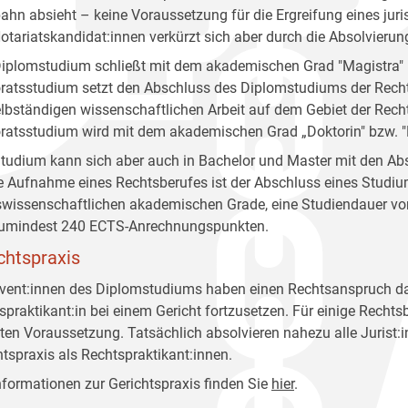
ahn absieht – keine Voraussetzung für die Ergreifung eines jur
otariatskandidat:innen verkürzt sich aber durch die Absolvieru
iplomstudium schließt mit dem akademischen Grad "Magistra" 
ratsstudium setzt den Abschluss des Diplomstudiums der Recht
elbständigen wissenschaftlichen Arbeit auf dem Gebiet der Rec
ratsstudium wird mit dem akademischen Grad „Doktorin" bzw. "
tudium kann sich aber auch in Bachelor und Master mit den Ab
ie Aufnahme eines Rechtsberufes ist der Abschluss eines Studi
swissenschaftlichen akademischen Grade, eine Studiendauer vo
umindest 240 ECTS-Anrechnungspunkten.
chtspraxis
vent:innen des Diplomstudiums haben einen Rechtsanspruch dara
spraktikant:in bei einem Gericht fortzusetzen. Für einige Recht
en Voraussetzung. Tatsächlich absolvieren nahezu alle Jurist:
htspraxis als Rechtspraktikant:innen.
Informationen zur Gerichtspraxis finden Sie
hier
.