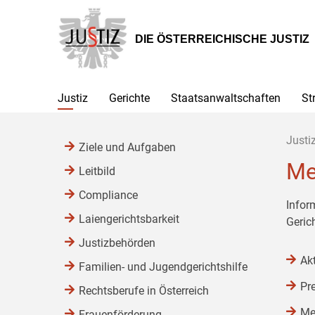
Zur
Zum
Zum
Hauptnavigation
Inhalt
Untermenü
[1]
[2]
[3]
DIE ÖSTERREICHISCHE JUSTIZ
Justiz
Gerichte
Staatsanwaltschaften
St
Justi
Ziele und Aufgaben
Me
Leitbild
Compliance
Infor
Laiengerichtsbarkeit
Geric
Justizbehörden
Ak
Familien- und Jugendgerichtshilfe
Pr
Rechtsberufe in Österreich
Me
Frauenförderung