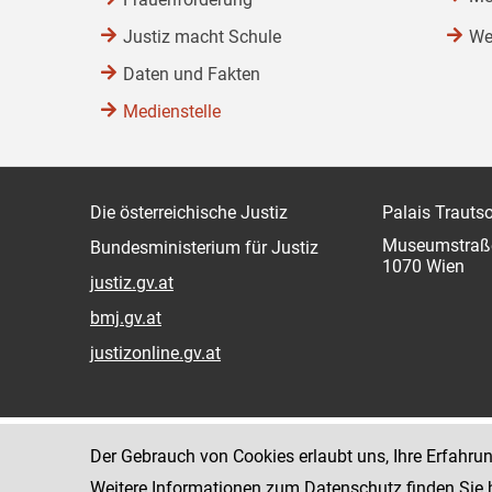
Justiz macht Schule
We
Daten und Fakten
Medienstelle
Die österreichische Justiz
Palais Trauts
Museumstraß
Bundesministerium für Justiz
1070 Wien
justiz.gv.at
bmj.gv.at
justizonline.gv.at
Der Gebrauch von Cookies erlaubt uns, Ihre Erfahru
Weitere Informationen zum Datenschutz finden Sie