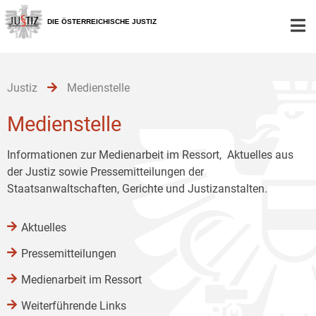
Zur
Zum
Zum
Hauptnavigation
Inhalt
Untermenü
DIE ÖSTERREICHISCHE JUSTIZ
[1]
[2]
[3]
Justiz
Medienstelle
Medienstelle
Informationen zur Medienarbeit im Ressort, Aktuelles aus
der Justiz sowie Pressemitteilungen der
Staatsanwaltschaften, Gerichte und Justizanstalten.
Aktuelles
Pressemitteilungen
Medienarbeit im Ressort
Weiterführende Links