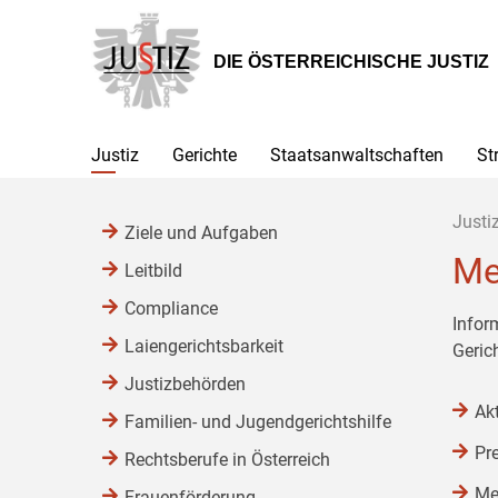
Zur
Zum
Zum
Hauptnavigation
Inhalt
Untermenü
[1]
[2]
[3]
DIE ÖSTERREICHISCHE JUSTIZ
Justiz
Gerichte
Staatsanwaltschaften
St
Justi
Ziele und Aufgaben
Me
Leitbild
Compliance
Infor
Laiengerichtsbarkeit
Geric
Justizbehörden
Ak
Familien- und Jugendgerichtshilfe
Pr
Rechtsberufe in Österreich
Me
Frauenförderung