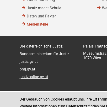
Justiz macht Schule
We
Daten und Fakten
Medienstelle
Die österreichische Justiz
Palais Trauts
Museumstraß
Bundesministerium für Justiz
1070 Wien
justiz.gv.at
bmj.gv.at
justizonline.gv.at
Der Gebrauch von Cookies erlaubt uns, Ihre Erfahru
Weitere Informationen zum Datenschutz finden Sie