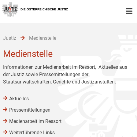
Zur
Zum
Zum
Hauptnavigation
Inhalt
Untermenü
DIE ÖSTERREICHISCHE JUSTIZ
[1]
[2]
[3]
Justiz
Medienstelle
Medienstelle
Informationen zur Medienarbeit im Ressort, Aktuelles aus
der Justiz sowie Pressemitteilungen der
Staatsanwaltschaften, Gerichte und Justizanstalten.
Aktuelles
Pressemitteilungen
Medienarbeit im Ressort
Weiterführende Links