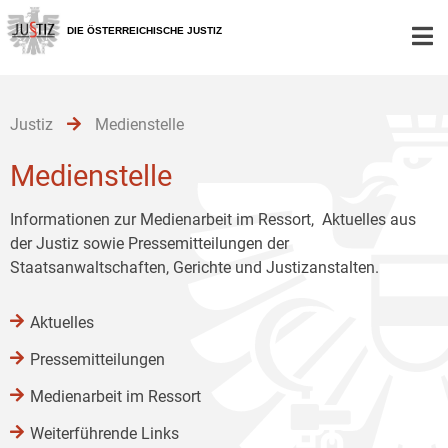
Zur
Zum
Zum
Hauptnavigation
Inhalt
Untermenü
DIE ÖSTERREICHISCHE JUSTIZ
[1]
[2]
[3]
Justiz
Medienstelle
Medienstelle
Informationen zur Medienarbeit im Ressort, Aktuelles aus
der Justiz sowie Pressemitteilungen der
Staatsanwaltschaften, Gerichte und Justizanstalten.
Aktuelles
Pressemitteilungen
Medienarbeit im Ressort
Weiterführende Links