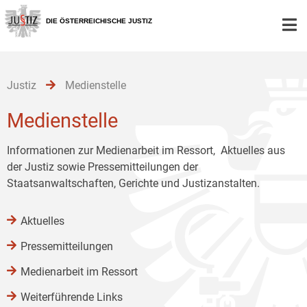
Zur
Zum
Zum
Hauptnavigation
Inhalt
Untermenü
DIE ÖSTERREICHISCHE JUSTIZ
[1]
[2]
[3]
Justiz
Medienstelle
Medienstelle
Informationen zur Medienarbeit im Ressort, Aktuelles aus
der Justiz sowie Pressemitteilungen der
Staatsanwaltschaften, Gerichte und Justizanstalten.
Aktuelles
Pressemitteilungen
Medienarbeit im Ressort
Weiterführende Links