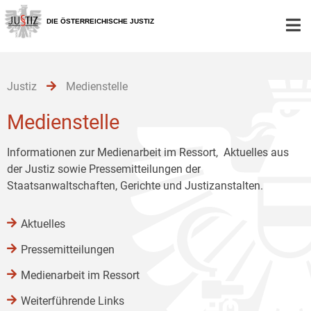
Zur
Zum
Zum
Hauptnavigation
Inhalt
Untermenü
DIE ÖSTERREICHISCHE JUSTIZ
[1]
[2]
[3]
Justiz
Medienstelle
Medienstelle
Informationen zur Medienarbeit im Ressort, Aktuelles aus
der Justiz sowie Pressemitteilungen der
Staatsanwaltschaften, Gerichte und Justizanstalten.
Aktuelles
Pressemitteilungen
Medienarbeit im Ressort
Weiterführende Links