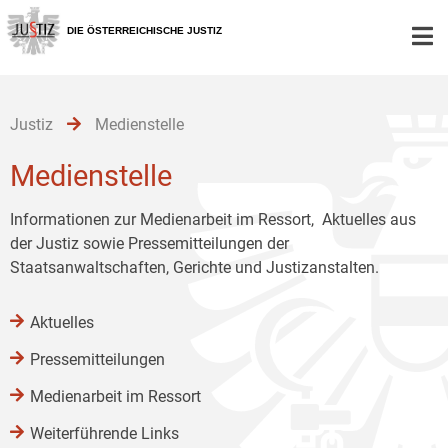
Zur
Zum
Zum
Hauptnavigation
Inhalt
Untermenü
DIE ÖSTERREICHISCHE JUSTIZ
[1]
[2]
[3]
Justiz
Medienstelle
Medienstelle
Informationen zur Medienarbeit im Ressort, Aktuelles aus
der Justiz sowie Pressemitteilungen der
Staatsanwaltschaften, Gerichte und Justizanstalten.
Aktuelles
Pressemitteilungen
Medienarbeit im Ressort
Weiterführende Links