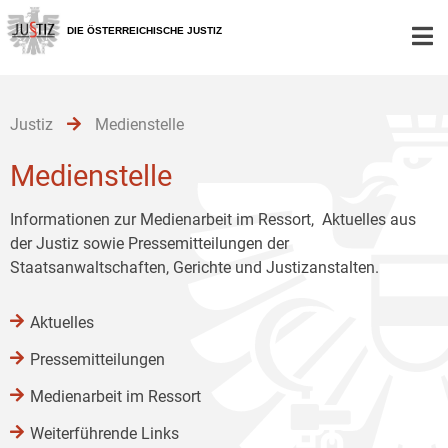
Zur
Zum
Zum
Hauptnavigation
Inhalt
Untermenü
DIE ÖSTERREICHISCHE JUSTIZ
[1]
[2]
[3]
Justiz
Medienstelle
Medienstelle
Informationen zur Medienarbeit im Ressort, Aktuelles aus
der Justiz sowie Pressemitteilungen der
Staatsanwaltschaften, Gerichte und Justizanstalten.
Aktuelles
Pressemitteilungen
Medienarbeit im Ressort
Weiterführende Links