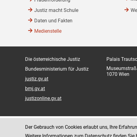
Justiz macht Schule
We
Daten und Fakten
Medienstelle
Die österreichische Justiz
Palais Trauts
Museumstraß
Bundesministerium für Justiz
1070 Wien
justiz.gv.at
bmj.gv.at
justizonline.gv.at
Der Gebrauch von Cookies erlaubt uns, Ihre Erfahru
Weitere Informationen zum Datenschutz finden Sie