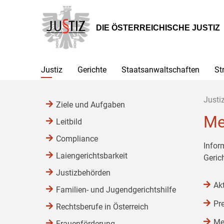
Zur
Zum
Zum
Hauptnavigation
Inhalt
Untermenü
[1]
[2]
[3]
DIE ÖSTERREICHISCHE JUSTIZ
Justiz
Gerichte
Staatsanwaltschaften
St
Justi
Ziele und Aufgaben
Me
Leitbild
Compliance
Infor
Laiengerichtsbarkeit
Geric
Justizbehörden
Ak
Familien- und Jugendgerichtshilfe
Pr
Rechtsberufe in Österreich
Me
Frauenförderung