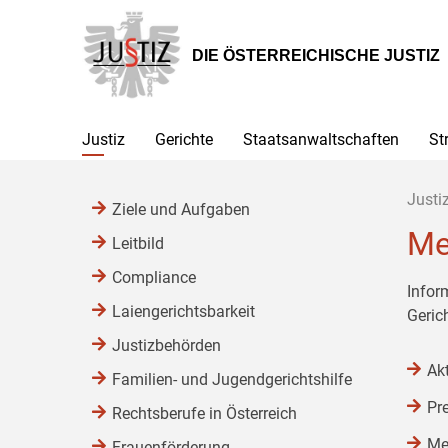
Zur
Zum
Zum
Hauptnavigation
Inhalt
Untermenü
[1]
[2]
[3]
DIE ÖSTERREICHISCHE JUSTIZ
Justiz
Gerichte
Staatsanwaltschaften
St
Justi
Ziele und Aufgaben
Me
Leitbild
Compliance
Infor
Laiengerichtsbarkeit
Geric
Justizbehörden
Ak
Familien- und Jugendgerichtshilfe
Pr
Rechtsberufe in Österreich
Me
Frauenförderung