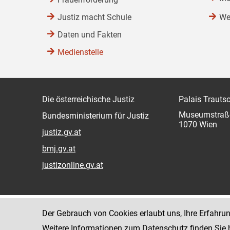
Justiz macht Schule
We
Daten und Fakten
Medienstelle
Die österreichische Justiz
Palais Trauts
Museumstraß
Bundesministerium für Justiz
1070 Wien
justiz.gv.at
bmj.gv.at
justizonline.gv.at
Der Gebrauch von Cookies erlaubt uns, Ihre Erfahru
Weitere Informationen zum Datenschutz finden Sie