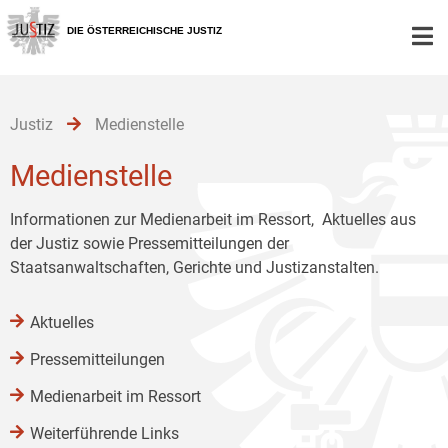
Zur
Zum
Zum
Hauptnavigation
Inhalt
Untermenü
DIE ÖSTERREICHISCHE JUSTIZ
[1]
[2]
[3]
Justiz
Medienstelle
Medienstelle
Informationen zur Medienarbeit im Ressort, Aktuelles aus
der Justiz sowie Pressemitteilungen der
Staatsanwaltschaften, Gerichte und Justizanstalten.
Aktuelles
Pressemitteilungen
Medienarbeit im Ressort
Weiterführende Links