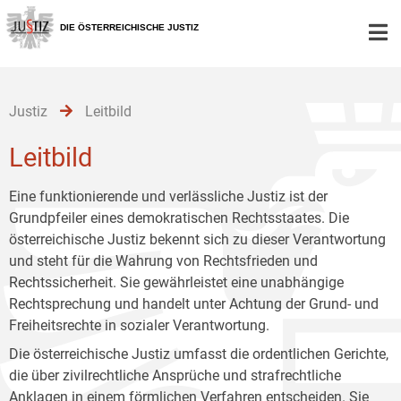
Zur
Zum
Zum
Hauptnavigation
Inhalt
Untermenü
DIE ÖSTERREICHISCHE JUSTIZ
[1]
[2]
[3]
Justiz
Leitbild
Leitbild
Eine funktionierende und verlässliche Justiz ist der
Grundpfeiler eines demokratischen Rechtsstaates. Die
österreichische Justiz bekennt sich zu dieser Verantwortung
und steht für die Wahrung von Rechtsfrieden und
Rechtssicherheit. Sie gewährleistet eine unabhängige
Rechtsprechung und handelt unter Achtung der Grund- und
Freiheitsrechte in sozialer Verantwortung.
Die österreichische Justiz umfasst die ordentlichen Gerichte,
die über zivilrechtliche Ansprüche und strafrechtliche
Anklagen in einem förmlichen Verfahren entscheiden. Sie