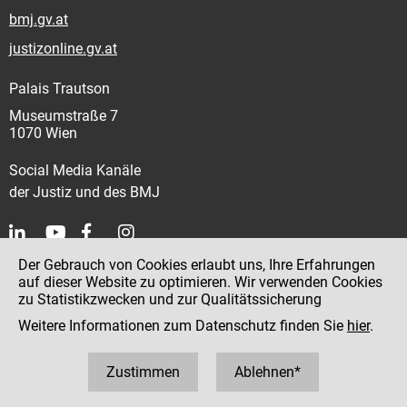
bmj.gv.at
justizonline.gv.at
Palais Trautson
Museumstraße 7
1070 Wien
Social Media Kanäle
der Justiz und des BMJ
Der Gebrauch von Cookies erlaubt uns, Ihre Erfahrungen
Kontakt
auf dieser Website zu optimieren. Wir verwenden Cookies
zu Statistikzwecken und zur Qualitätssicherung
Impressum
Weitere Informationen zum Datenschutz finden Sie
hier
.
Datenschutz
Barrierefreiheit
Zustimmen
Ablehnen*
Hinweisgeber:innenplattform (für Mitarbeiter:innen)