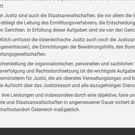
zt.
der Justiz sind auch die Staatsanwaltschaften, die vor allem die I
 obliegt die Leitung des Ermittlungsverfahrens, die Entscheidun
en Gerichten. In Erfüllung dieser Aufgaben sind sie von den Ger
eßlich umfasst die österreichische Justiz auch noch die Justizan
genenhäuser), die Einrichtungen der Bewährungshilfe, den Bund
rtungsgesellschaften.
icherstellung der organisatorischen, personellen und sachliche
sverfolgung und Rechtsdurchsetzung ist die wichtigste Aufgabe d
sministerin für Justiz, die als oberstes Verwaltungsorgan und M
te Aufsicht über das Justizressort und alle dazugehörigen Diensts
 ihre Leistungen und insbesondere durch eine objektive, faire 
hte und Staatsanwaltschaften in angemessener Dauer sichert die
chaftsstandort Österreich maßgeblich.