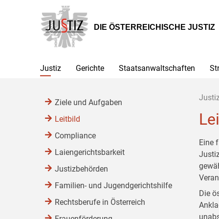
Zur
Zum
Zum
Hauptnavigation
Inhalt
Untermenü
[1]
[2]
[3]
DIE ÖSTERREICHISCHE JUSTIZ
Justiz
Gerichte
Staatsanwaltschaften
St
Justi
Ziele und Aufgaben
Lei
Leitbild
Compliance
Eine 
Laiengerichtsbarkeit
Justi
gewäh
Justizbehörden
Veran
Familien- und Jugendgerichtshilfe
Die ö
Rechtsberufe in Österreich
Ankla
unabs
Frauenförderung