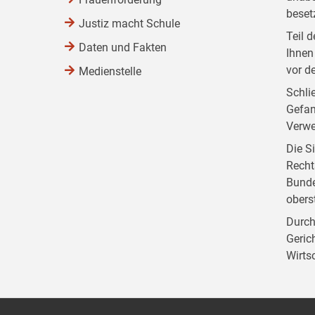
beset
Justiz macht Schule
Teil 
Daten und Fakten
Ihnen
vor d
Medienstelle
Schli
Gefan
Verwe
Die S
Recht
Bunde
obers
Durch
Geric
Wirts