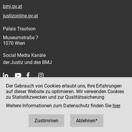
bmj.gv.at
justizonline.gv.at
Palais Trautson
Museumstraße 7
1070 Wien
Social Media Kanäle
der Justiz und des BMJ
Der Gebrauch von Cookies erlaubt uns, Ihre Erfahrungen
Kontakt
auf dieser Website zu optimieren. Wir verwenden Cookies
zu Statistikzwecken und zur Qualitätssicherung
Impressum
Weitere Informationen zum Datenschutz finden Sie
hier
.
Datenschutz
Barrierefreiheit
Zustimmen
Ablehnen*
Hinweisgeber:innenplattform (für Mitarbeiter:innen)