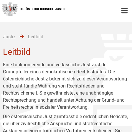
Zur
Zum
Zum
Hauptnavigation
Inhalt
Untermenü
DIE ÖSTERREICHISCHE JUSTIZ
[1]
[2]
[3]
Justiz
Leitbild
Leitbild
Eine funktionierende und verlässliche Justiz ist der
Grundpfeiler eines demokratischen Rechtsstaates. Die
österreichische Justiz bekennt sich zu dieser Verantwortung
und steht für die Wahrung von Rechtsfrieden und
Rechtssicherheit. Sie gewährleistet eine unabhängige
Rechtsprechung und handelt unter Achtung der Grund- und
Freiheitsrechte in sozialer Verantwortung.
Die österreichische Justiz umfasst die ordentlichen Gerichte,
die über zivilrechtliche Ansprüche und strafrechtliche
Anklagen in einem förmlichen Verfahren entscheiden. Sie