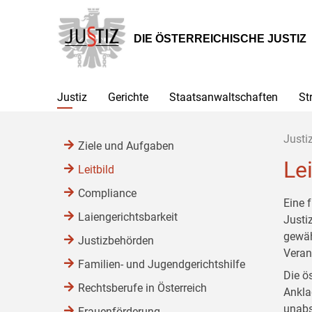
Zur
Zum
Zum
Hauptnavigation
Inhalt
Untermenü
[1]
[2]
[3]
DIE ÖSTERREICHISCHE JUSTIZ
Justiz
Gerichte
Staatsanwaltschaften
St
Justi
Ziele und Aufgaben
Lei
Leitbild
Compliance
Eine 
Laiengerichtsbarkeit
Justi
gewäh
Justizbehörden
Veran
Familien- und Jugendgerichtshilfe
Die ö
Rechtsberufe in Österreich
Ankla
unabs
Frauenförderung