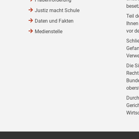
beset
Justiz macht Schule
Teil 
Daten und Fakten
Ihnen
vor d
Medienstelle
Schli
Gefan
Verwe
Die S
Recht
Bunde
obers
Durch
Geric
Wirts