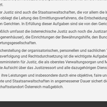
zt.
der Justiz sind auch die Staatsanwaltschaften, die vor allem die I
 obliegt die Leitung des Ermittlungsverfahrens, die Entscheidun
en Gerichten. In Erfüllung dieser Aufgaben sind sie von den Ger
eßlich umfasst die österreichische Justiz auch noch die Justizan
genenhäuser), die Einrichtungen der Bewährungshilfe, den Bund
rtungsgesellschaften.
icherstellung der organisatorischen, personellen und sachliche
sverfolgung und Rechtsdurchsetzung ist die wichtigste Aufgabe d
sministerin für Justiz, die als oberstes Verwaltungsorgan und M
te Aufsicht über das Justizressort und alle dazugehörigen Diensts
 ihre Leistungen und insbesondere durch eine objektive, faire 
hte und Staatsanwaltschaften in angemessener Dauer sichert die
chaftsstandort Österreich maßgeblich.