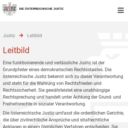
Zur
Zum
Zum
Hauptnavigation
Inhalt
Untermenü
DIE ÖSTERREICHISCHE JUSTIZ
[1]
[2]
[3]
Justiz
Leitbild
Leitbild
Eine funktionierende und verlässliche Justiz ist der
Grundpfeiler eines demokratischen Rechtsstaates. Die
österreichische Justiz bekennt sich zu dieser Verantwortung
und steht für die Wahrung von Rechtsfrieden und
Rechtssicherheit. Sie gewährleistet eine unabhängige
Rechtsprechung und handelt unter Achtung der Grund- und
Freiheitsrechte in sozialer Verantwortung.
Die österreichische Justiz umfasst die ordentlichen Gerichte,
die über zivilrechtliche Ansprüche und strafrechtliche
Anklagen in einem förmlichen Verfahren entscheiden. Sie