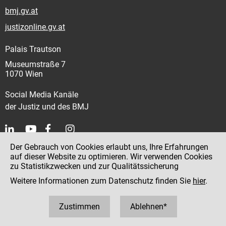
bmj.gv.at
justizonline.gv.at
Palais Trautson
Museumstraße 7
1070 Wien
Social Media Kanäle
der Justiz und des BMJ
Der Gebrauch von Cookies erlaubt uns, Ihre Erfahrungen
Kontakt
auf dieser Website zu optimieren. Wir verwenden Cookies
zu Statistikzwecken und zur Qualitätssicherung
Impressum
Weitere Informationen zum Datenschutz finden Sie
hier
.
Datenschutz
Barrierefreiheit
Zustimmen
Ablehnen*
Hinweisgeber:innenplattform (für Mitarbeiter:innen)