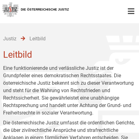
Zur
Zum
Zum
Hauptnavigation
Inhalt
Untermenü
DIE ÖSTERREICHISCHE JUSTIZ
[1]
[2]
[3]
Justiz
Leitbild
Leitbild
Eine funktionierende und verlässliche Justiz ist der
Grundpfeiler eines demokratischen Rechtsstaates. Die
österreichische Justiz bekennt sich zu dieser Verantwortung
und steht für die Wahrung von Rechtsfrieden und
Rechtssicherheit. Sie gewährleistet eine unabhängige
Rechtsprechung und handelt unter Achtung der Grund- und
Freiheitsrechte in sozialer Verantwortung.
Die österreichische Justiz umfasst die ordentlichen Gerichte,
die über zivilrechtliche Ansprüche und strafrechtliche
Anklagen in einem förmlichen Verfahren entscheiden. Sie