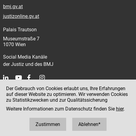
bmj.gv.at
justizonline.gv.at
Palais Trautson
Museumstraße 7
1070 Wien
Social Media Kanäle
der Justiz und des BMJ
Der Gebrauch von Cookies erlaubt uns, Ihre Erfahrungen
Kontakt
auf dieser Website zu optimieren. Wir verwenden Cookies
zu Statistikzwecken und zur Qualitätssicherung
Impressum
Weitere Informationen zum Datenschutz finden Sie
hier
.
Datenschutz
Barrierefreiheit
Zustimmen
Ablehnen*
Hinweisgeber:innenplattform (für Mitarbeiter:innen)