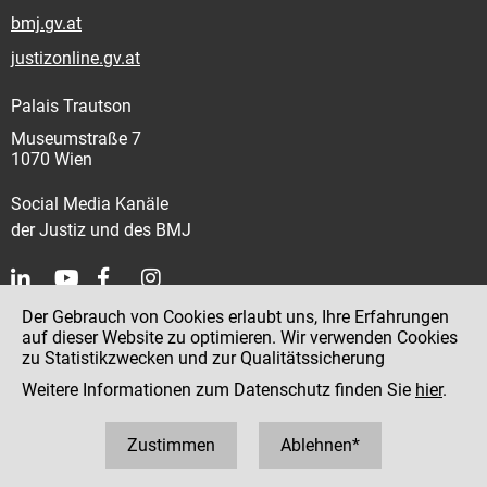
bmj.gv.at
justizonline.gv.at
Palais Trautson
Museumstraße 7
1070 Wien
Social Media Kanäle
der Justiz und des BMJ
Der Gebrauch von Cookies erlaubt uns, Ihre Erfahrungen
Kontakt
auf dieser Website zu optimieren. Wir verwenden Cookies
zu Statistikzwecken und zur Qualitätssicherung
Impressum
Weitere Informationen zum Datenschutz finden Sie
hier
.
Datenschutz
Barrierefreiheit
Zustimmen
Ablehnen*
Hinweisgeber:innenplattform (für Mitarbeiter:innen)