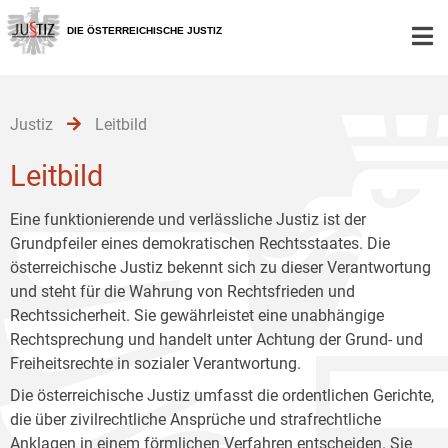
Zur
Zum
Zum
Hauptnavigation
Inhalt
Untermenü
DIE ÖSTERREICHISCHE JUSTIZ
[1]
[2]
[3]
Justiz
Leitbild
Leitbild
Eine funktionierende und verlässliche Justiz ist der
Grundpfeiler eines demokratischen Rechtsstaates. Die
österreichische Justiz bekennt sich zu dieser Verantwortung
und steht für die Wahrung von Rechtsfrieden und
Rechtssicherheit. Sie gewährleistet eine unabhängige
Rechtsprechung und handelt unter Achtung der Grund- und
Freiheitsrechte in sozialer Verantwortung.
Die österreichische Justiz umfasst die ordentlichen Gerichte,
die über zivilrechtliche Ansprüche und strafrechtliche
Anklagen in einem förmlichen Verfahren entscheiden. Sie