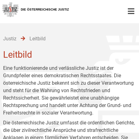
Zur
Zum
Zum
Hauptnavigation
Inhalt
Untermenü
DIE ÖSTERREICHISCHE JUSTIZ
[1]
[2]
[3]
Justiz
Leitbild
Leitbild
Eine funktionierende und verlässliche Justiz ist der
Grundpfeiler eines demokratischen Rechtsstaates. Die
österreichische Justiz bekennt sich zu dieser Verantwortung
und steht für die Wahrung von Rechtsfrieden und
Rechtssicherheit. Sie gewährleistet eine unabhängige
Rechtsprechung und handelt unter Achtung der Grund- und
Freiheitsrechte in sozialer Verantwortung.
Die österreichische Justiz umfasst die ordentlichen Gerichte,
die über zivilrechtliche Ansprüche und strafrechtliche
Anklagen in einem förmlichen Verfahren entscheiden. Sie