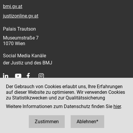
bmj.gv.at
justizonline.gv.at
Palais Trautson
Museumstraße 7
1070 Wien
Social Media Kanäle
der Justiz und des BMJ
Der Gebrauch von Cookies erlaubt uns, Ihre Erfahrungen
Kontakt
auf dieser Website zu optimieren. Wir verwenden Cookies
zu Statistikzwecken und zur Qualitätssicherung
Impressum
Weitere Informationen zum Datenschutz finden Sie
hier
.
Datenschutz
Barrierefreiheit
Zustimmen
Ablehnen*
Hinweisgeber:innenplattform (für Mitarbeiter:innen)